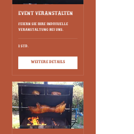
Event Veranstalten
Feiern sie ihre indiviuelle
Veranstaltung bei uns.
1 Std.
Weitere Details